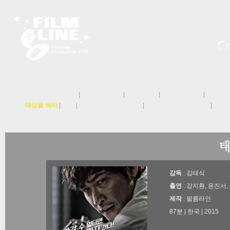
뷰티엠파이어
|
내 사랑의 운명
|
서울메이트
|
드라마속 그 책
|
룩앳미 
태양을 쏴라
|
숙희
|
붉은바캉스 검은웨딩 2
|
킴미도라와 키예메사원
|
붉은
감독
: 김태식
출연
: 강지환, 윤진서
제작
: 필름라인
87분 | 한국 | 2015